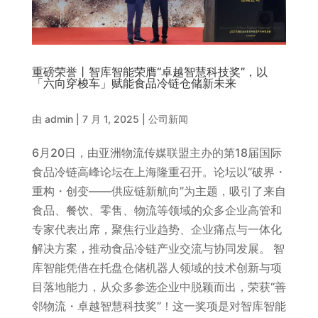
重磅荣誉丨智库智能荣膺“卓越智慧科技奖”，以
「六向穿梭车」赋能食品冷链仓储新未来
由
admin
|
7 月 1, 2025
|
公司新闻
6月20日，由亚洲物流传媒联盟主办的第18届国际
食品冷链高峰论坛在上海隆重召开。论坛以“破界・
重构・创变——供应链新航向”为主题，吸引了来自
食品、餐饮、零售、物流等领域的众多企业高管和
专家代表出席，聚焦行业趋势、企业痛点与一体化
解决方案，推动食品冷链产业交流与协同发展。 智
库智能凭借在托盘仓储机器人领域的技术创新与项
目落地能力，从众多参选企业中脱颖而出，荣获“善
邻物流・卓越智慧科技奖”！这一奖项是对智库智能