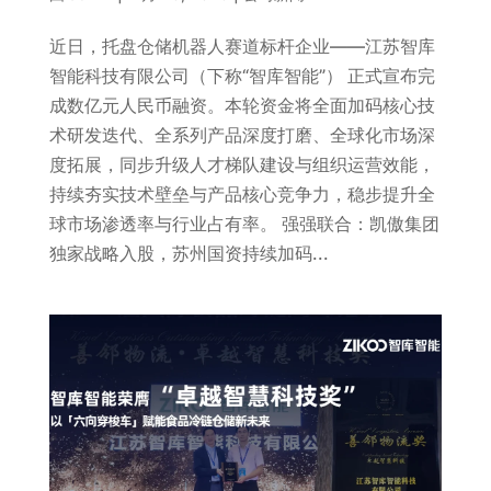
近日，托盘仓储机器人赛道标杆企业——江苏智库
智能科技有限公司（下称“智库智能”） 正式宣布完
成数亿元人民币融资。本轮资金将全面加码核心技
术研发迭代、全系列产品深度打磨、全球化市场深
度拓展，同步升级人才梯队建设与组织运营效能，
持续夯实技术壁垒与产品核心竞争力，稳步提升全
球市场渗透率与行业占有率。 强强联合：凯傲集团
独家战略入股，苏州国资持续加码...