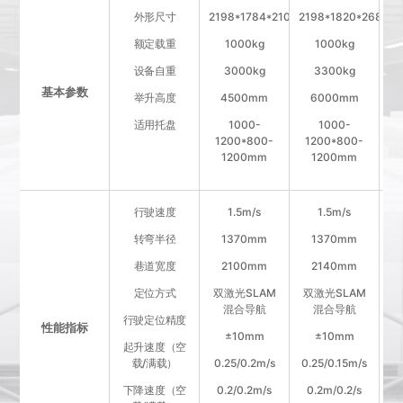
外形尺寸
2198*1784*2100mm
2198*1820*2685m
21
额定载重
1000kg
1000kg
设备自重
3000kg
3300kg
基本参数
举升高度
4500mm
6000mm
适用托盘
1000-
1000-
1200*800-
1200*800-
1
1200mm
1200mm
行驶速度
1.5m/s
1.5m/s
转弯半径
1370mm
1370mm
巷道宽度
2100mm
2140mm
定位方式
双激光SLAM
双激光SLAM
双
混合导航
混合导航
行驶定位精度
性能指标
±10mm
±10mm
起升速度（空
载/满载）
0.25/0.2m/s
0.25/0.15m/s
0
下降速度（空
0.2/0.2m/s
0.2m/0.2/s