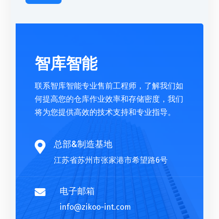
智库智能
联系智库智能专业售前工程师，了解我们如
何提高您的仓库作业效率和存储密度，我们
将为您提供高效的技术支持和专业指导。
总部&制造基地

江苏省苏州市张家港市希望路6号
电子邮箱

info@zikoo-int.com