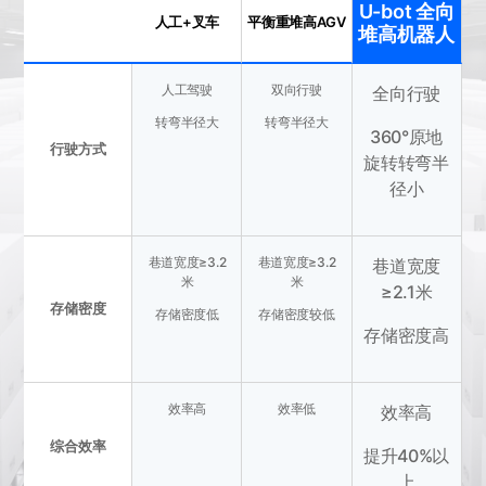
U-bot 全向
人工+叉车
平衡重堆高AGV
堆高机器人
人工驾驶
双向行驶
全向行驶
转弯半径大
转弯半径大
360°原地
行驶方式
旋转转弯半
径小
巷道宽度≥3.2
巷道宽度≥3.2
巷道宽度
米
米
≥2.1米
存储密度
存储密度低
存储密度较低
存储密度高
效率高
效率低
效率高
综合效率
提升40%以
上