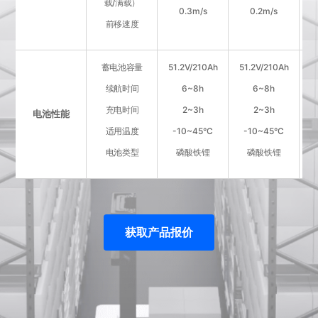
载/满载）
0.3m/s
0.2m/s
前移速度
蓄电池容量
51.2V/210Ah
51.2V/210Ah
5
续航时间
6~8h
6~8h
充电时间
2~3h
2~3h
电池性能
适用温度
-10~45°C
-10~45°C
电池类型
磷酸铁锂
磷酸铁锂
获取产品报价