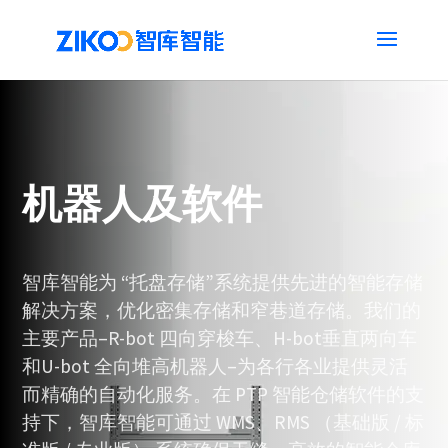
机器人及软件
智库智能为 “托盘存储”系统提供先进的智能存储
解决方案，优化密集存储和窄巷道存储。我们的
主要产品–R-bot 四向穿梭车、H-bot垂直两向车
和U-bot 全向堆高机器人–为各行各业提供灵活
而精确的自动化服务。在 PTP 智能仓储软件的支
持下，智库智能可通过 WMS、
RMS （基础版 / 标