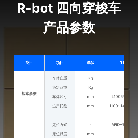
R-bot 四向穿梭车
产品参数
类目
项目
单位
R1000M
车体自重
Kg
260
额定载重
Kg
1000
基本参数
车体尺寸
mm
L1005*W900*
适用托盘
mm
1100~1400*80
定位方式
-
RFID+磁感应
定位精度
mm
±1