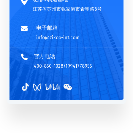

江苏省苏州市张家港市希望路6号
电子邮箱

info@zikoo-int.com
官方电话

400-850-1028/19941778955