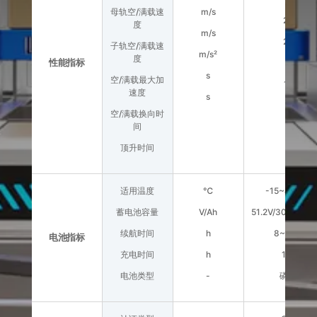
母轨空/满载速
m/s
2.5/1.8
度
m/s
2.0/1.5
子轨空/满载速
m/s²
度
性能指标
2/0.3
s
空/满载最大加
1.5/2.5
速度
s
1.5
空/满载换向时
间
顶升时间
适用温度
℃
-15~45 | -2
蓄电池容量
V/Ah
51.2V/30Ah|51.
续航时间
h
8~10 | 6~
电池指标
充电时间
h
1.2 | 2.5
电池类型
-
磷酸铁锂