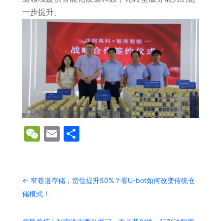
一步提升。
WeChat
Email
分
享
←
窄巷道存储，货位提升50%？看U-bot如何改变传统仓
储模式！