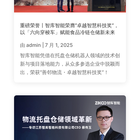
重磅荣誉丨智库智能荣膺“卓越智慧科技奖”，
以「六向穿梭车」赋能食品冷链仓储新未来
由
admin
|
7 月 1, 2025
智库智能凭借在托盘仓储机器人领域的技术创
新与项目落地能力，从众多参选企业中脱颖而
出，荣获“善邻物流・卓越智慧科技奖”！