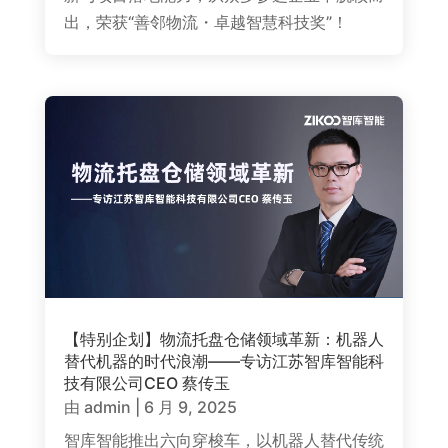
出，荣获“善邻物流・卓越智慧科技奖”！
【特别企划】物流托盘仓储领域革新：机器人
替代机器的时代浪潮——专访江苏智库智能科
技有限公司CEO 蔡传玉
由
admin
|
6 月 9, 2025
智库智能推出六向穿梭车，以机器人替代传统