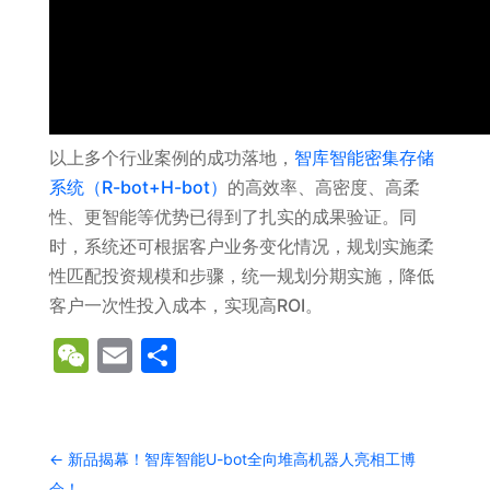
以上多个行业案例的成功落地，
智库智能密集存储
系统（R-bot+H-bot）
的高效率、高密度、高柔
性、更智能等优势已得到了扎实的成果验证。同
时，系统还可根据客户业务变化情况，规划实施柔
性匹配投资规模和步骤，统一规划分期实施，降低
客户一次性投入成本，实现高ROI。
WeChat
Email
分
享
←
新品揭幕！智库智能U-bot全向堆高机器人亮相工博
会！