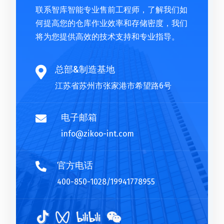
联系智库智能专业售前工程师，了解我们如
何提高您的仓库作业效率和存储密度，我们
将为您提供高效的技术支持和专业指导。
总部&制造基地

江苏省苏州市张家港市希望路6号
电子邮箱

info@zikoo-int.com
官方电话

400-850-1028/19941778955