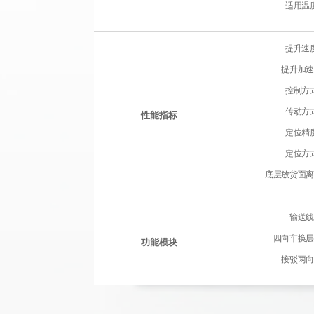
适用温
提升速
提升加
控制方
传动方
性能指标
定位精
定位方
底层放货面
输送
四向车换
功能模块
接驳两