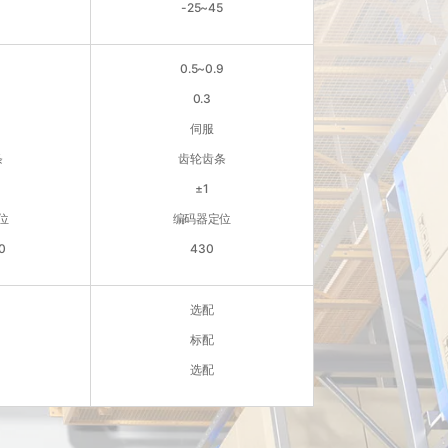
-25~45
0.5~0.9
0.3
伺服
条
齿轮齿条
±1
位
编码器定位
0
430
选配
标配
选配