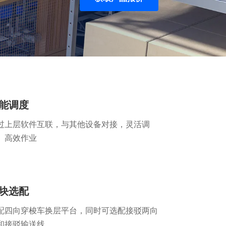
能调度
过上层软件互联，与其他设备对接，灵活调
、高效作业
块选配
配四向穿梭车换层平台，同时可选配接驳两向
和接驳输送线