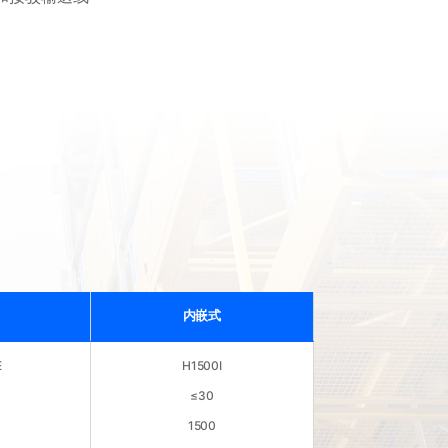
内嵌式
E
H1500I
≤30
1500