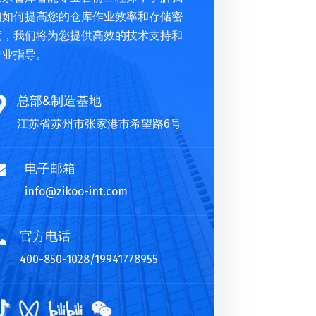
们如何提高您的仓库作业效率和存储密
度，我们将为您提供高效的技术支持和
专业指导。
总部&制造基地

江苏省苏州市张家港市希望路6号
电子邮箱

info@zikoo-int.com
官方电话

400-850-1028/19941778955