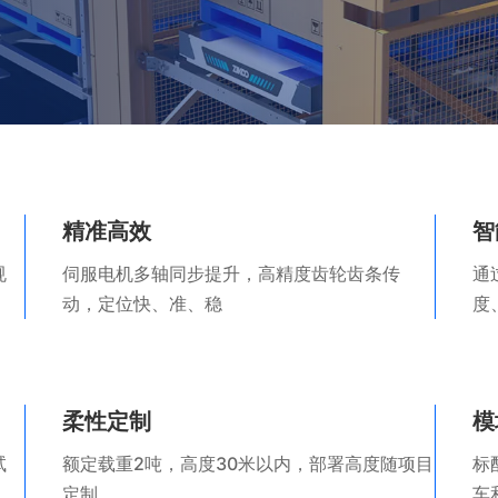
精准高效
智
规
伺服电机多轴同步提升，高精度齿轮齿条传
通
动，定位快、准、稳
度
柔性定制
模
试
额定载重2吨，高度30米以内，部署高度随项目
标
定制
车