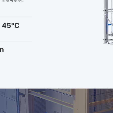
– 45
℃
m