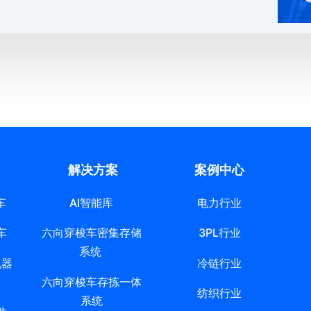
解决方案
案例中心
车
AI智能库
电力行业
车
六向穿梭车密集存储
3PL行业
系统
机器
冷链行业
六向穿梭车存拣一体
纺织行业
系统