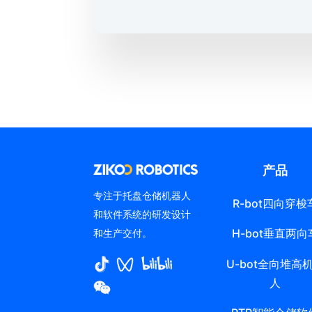
产品
专注于托盘仓储机器人
R-bot四向穿梭
和软件系统的研发设计
H-bot垂直两向
和生产交付。
U-bot全向堆高
人