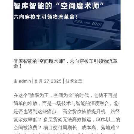
智库智能的“空间魔术师”，六向穿梭车引领物流革
命！
由
admin
|
8 月 27, 2025
|
技术文章
在这个“效率为王，空间为金”的时代，仓储不再是
简单的堆放，而是一场技术与智能的深度融合。您
是否也遇到这些痛点： 高空货位依赖提升机，路径
复杂效率低？ 多层货架无法高效搬运，50%以上的
空间被浪费？ 项目交付周期长、成本高、落地难？