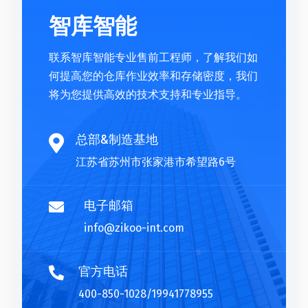
智库智能
联系智库智能专业售前工程师，了解我们如
何提高您的仓库作业效率和存储密度，我们
将为您提供高效的技术支持和专业指导。
总部&制造基地

江苏省苏州市张家港市希望路6号
电子邮箱

info@zikoo-int.com
官方电话

400-850-1028/19941778955