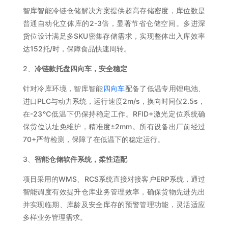
智库智能冷链仓储解决方案提供超高存储密度，库位数是
普通自动化立体库的2-3倍，显著节省仓储空间。多进深
货位设计满足多SKU密集存储需求，实现整体出入库效率
达152托/时，保障食品快速周转。
2、
冷链款托盘四向车，安全稳定
针对冷库环境，智库智能
四向车
配备了低温专用锂电池、
进口PLC与动力系统，运行速度2m/s，换向时间仅2.5s，
在-23℃低温下仍保持稳定工作。RFID+激光定位系统确
保货位认址免维护，精准度±2mm。所有设备出厂前经过
70+严苛检测，保障了在低温下的稳定运行。
3、
智能仓储软件系统，柔性适配
项目采用的WMS、RCS系统直接对接客户ERP系统，通过
智能调度有效提升仓库业务管理效率，确保货物先进先出
并实现临期、库龄及安全库存的预警管理功能，灵活适应
多样业务管理需求。