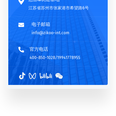

江苏省苏州市张家港市希望路6号
电子邮箱

info@zikoo-int.com
官方电话

400-850-1028/19941778955