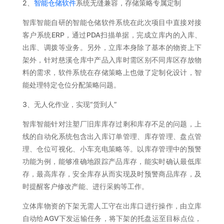
2、
智能仓储软件
系统无缝兼容，存储策略专属定制
智库智能自研的智能仓储软件系统在此次项目中直接对接
客户系统ERP，通过PDA扫描单据，完成立库内的入库、
出库、调拨等业务。另外，立库本身除了基本的物资上下
架外，针对慈溪仓库中产品入库时需区别不同库区存放物
料的需求，软件系统在存储策略上也做了定制化设计，智
能处理特定仓位分配策略问题。
3、无人化作业，实现“货到人”
智库智能针对注塑厂旧库库存过剩和库存不足的问题，上
线的自动化系统包含出入库订单管理、库存管理、盘点管
理、仓位可视化、小车充电策略等。以库存管理中的预警
功能为例，能够准确地跟踪产品库存，能实时确认最低库
存，最高库存，安全库存从而实现及时预警商品库存，及
时提醒客户修改产能、进行采购等工作。
立体库物资的下架无需人工守在出库口进行操作，由立库
自动给AGV下发运输任务，将下架的托盘运至目标点位，