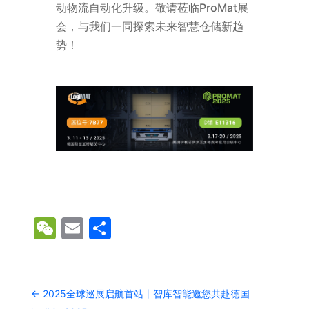
动物流自动化升级。敬请莅临ProMat展
会，与我们一同探索未来智慧仓储新趋
势！
WeChat
Email
分
享
←
2025全球巡展启航首站丨智库智能邀您共赴德国