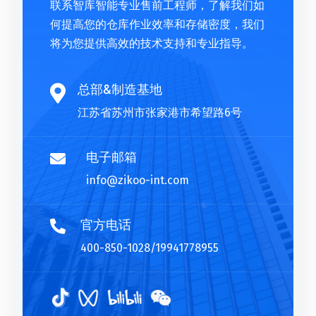
联系智库智能专业售前工程师，了解我们如
何提高您的仓库作业效率和存储密度，我们
将为您提供高效的技术支持和专业指导。
总部&制造基地

江苏省苏州市张家港市希望路6号
电子邮箱

info@zikoo-int.com
官方电话

400-850-1028/19941778955